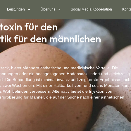
Leistungen
Über uns
Social Media Kooperation
Konta
toxin für den
ik für den männlichen
ack, bietet Männern ästhetische und medizinische Vorteile. Die
pannungen oder ein hochgezogenen Hodensack lindert und gleichzeitig
rt. Die Behandlung ist minimal-invasiv und zeigt erste Ergebnisse nach
wa zwei Wochen ein. Mit einer Haltbarkeit von rund sechs Monaten kann
 Wohlbefinden verbessern. Alternativ bietet die Injektion von
rgrößerung für Männer, die auf der Suche nach einer ästhetischen