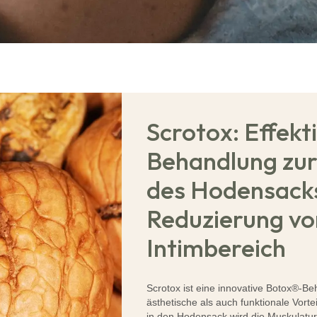
Scrotox: Effekt
Behandlung zu
des Hodensack
Reduzierung vo
Intimbereich
Scrotox ist eine innovative Botox®-B
ästhetische als auch funktionale Vortei
in den Hodensack wird die Muskulatur