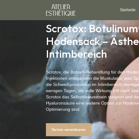
Startseite
Scrotox: Botulinum
Hodensack – Ästhet
Intimbereich
Scrotox, die Botox®-Behandlung für den Hodens
Injektionen entspannen die Muskulatur, was S
die Schweißproduktion im Intimbereich verringe
wenigen Tagen, die volle Wirkung tritt nach et
Scrotox das Selbstbewusstsein steigern und das
Hyaluronsäure eine weitere Option zur Hodenve
Optimierung sind.
Termin vereinbaren