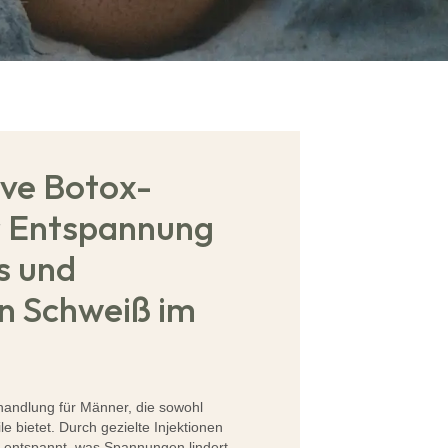
ive Botox-
r Entspannung
s und
n Schweiß im
ehandlung für Männer, die sowohl
le bietet. Durch gezielte Injektionen
 entspannt, was Spannungen lindert