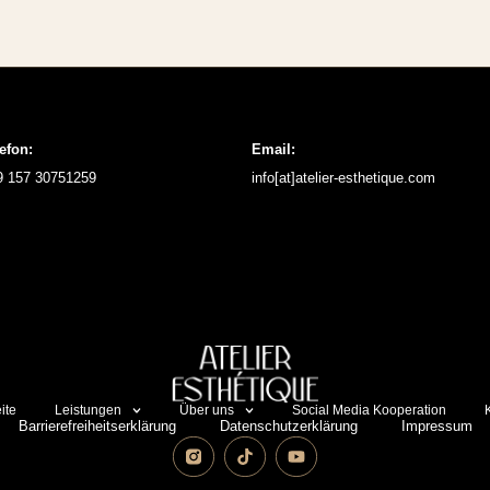
efon:
Email:
9 157 30751259
info[at]atelier-esthetique.com
ite
Leistungen
Über uns
Social Media Kooperation
Barrierefreiheitserklärung
Datenschutzerklärung
Impressum