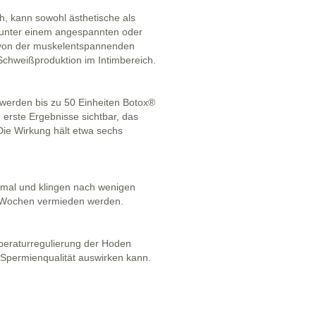
h, kann sowohl ästhetische als
e unter einem angespannten oder
 von der muskelentspannenden
Schweißproduktion im Intimbereich.
werden bis zu 50 Einheiten Botox®
 erste Ergebnisse sichtbar, das
Die Wirkung hält etwa sechs
rmal und klingen nach wenigen
ge Wochen vermieden werden.
peraturregulierung der Hoden
e Spermienqualität auswirken kann.