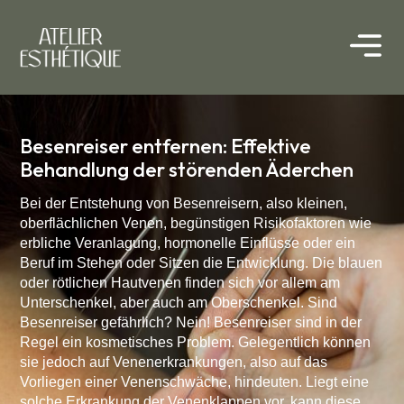
Besenreiser entfernen: Effektive
Behandlung der störenden Äderchen
Bei der Entstehung von Besenreisern, also kleinen,
oberflächlichen Venen, begünstigen Risikofaktoren wie
erbliche Veranlagung, hormonelle Einflüsse oder ein
Beruf im Stehen oder Sitzen die Entwicklung. Die blauen
oder rötlichen Hautvenen finden sich vor allem am
Unterschenkel, aber auch am Oberschenkel. Sind
Besenreiser gefährlich? Nein! Besenreiser sind in der
Regel ein kosmetisches Problem. Gelegentlich können
sie jedoch auf Venenerkrankungen, also auf das
Vorliegen einer Venenschwäche, hindeuten. Liegt eine
solche Erkrankung der Venenklappen vor, kann diese