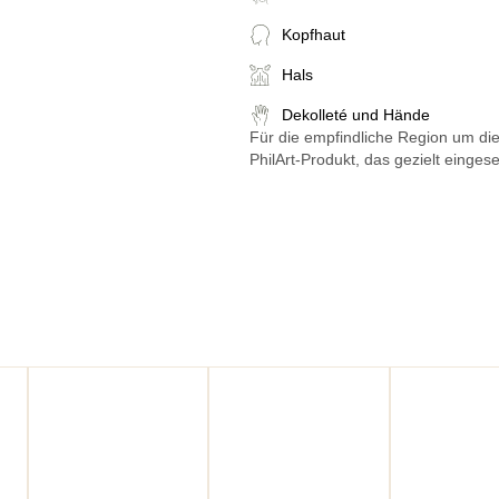
Kopfhaut
Hals
Dekolleté und Hände
Für die empfindliche Region um die 
PhilArt-Produkt, das gezielt einges
enz
Arbeitsunfähigkeit
Sport
Gesellschaft