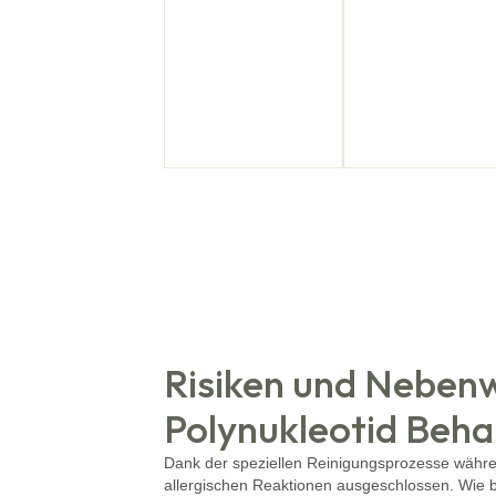
30-45 Minuten
2-4
Behandlunge
im Abstand vo
2 - 4 Wochen
(zur Erhaltun
1x alle 6-12
Monate)
Risiken und Neben
Polynukleotid Beh
Dank der speziellen Reinigungsprozesse währen
allergischen Reaktionen ausgeschlossen. Wie 