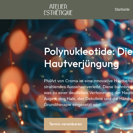
Startseite
Polynukleotide: Di
Hautverjüngung
PhilArt von Croma ist eine innovative Hautbehan
strahlendes Aussehen verleiht. Diese bahnbrech
was zu einer deutlichen Verfeinerung der Hauttex
Augen, den Hals, das Dekolleté und die Hände.
Grundtherapie eingesetzt wird.
Termin vereinbaren