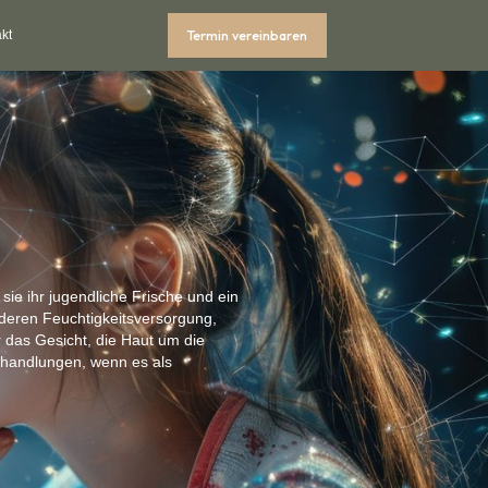
Termin vereinbaren
kt
sie ihr jugendliche Frische und ein
t deren Feuchtigkeitsversorgung,
ür das Gesicht, die Haut um die
ehandlungen, wenn es als