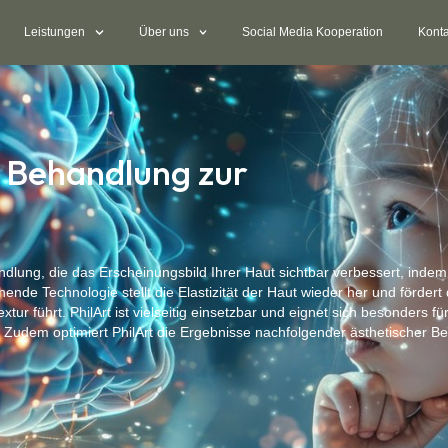
Leistungen
Über uns
Social Media Kooperation
Konta
e Behandlung zur
dlung, die das Erscheinungsbild Ihrer Haut sichtbar verbessert, indem 
ende Technologie stellt die Elastizität der Haut wieder her und förder
tur führt. PhilArt ist vielseitig einsetzbar und eignet sich besonders f
 Zudem optimiert PhilArt die Ergebnisse nachfolgender ästhetischer B