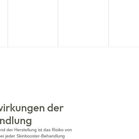
0 Tage
1 Tag
Sofo
n
n
g
wirkungen der
andlung
d der Herstellung ist das Risiko von
bei jeder Skinbooster-Behandlung