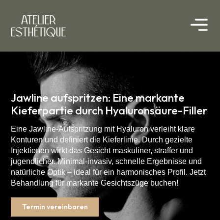
Jawline aufspritzen: Eine markante
Kieferpartie durch Hyaluronsäure-Filler
Eine Jawline-Aufspritzung mit Hyaluron verleiht klare
Konturen und definiert die Kieferlinie. Durch gezielte
Injektionen wirkt das Gesicht maskuliner, straffer und
jugendlicher. Minimal-invasiv, schnelle Ergebnisse und
natürliche Optik – ideal für ein harmonisches Profil. Jetzt
Behandlung für markante Gesichtszüge buchen!
Termin vereinbaren